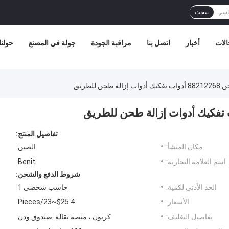
يبحث
الات
أخبار
اتصل بنا
مراقبة الجودة
جولة في المصنع
حولنا
تفاصيل المنتج:
مكان المنشأ:
الصين
اسم العلامة التجارية:
Benit
شروط الدفع والشحن:
الحد الأدنى لكمية:
حاسب شخصي 1
الأسعار:
$25.4~23/Pieces
تفاصيل التغليف:
كرتون ، منصة نقالة. صندوق ودن