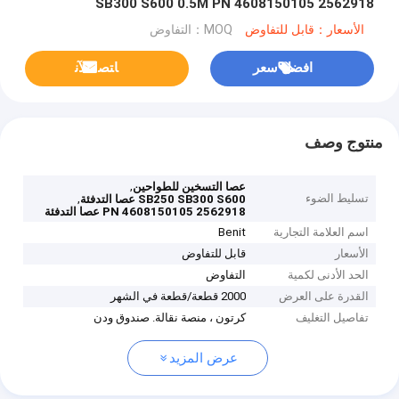
SB300 S600 0.5M PN 4608150105 2562918
الأسعار：قابل للتفاوض
MOQ：التفاوض
افضل سعر
ﺎﺘﺼﻟ ﺍﻶﻧ
منتوج وصف
,
عصا التسخين للطواحين
تسليط الضوء
,
SB250 SB300 S600 عصا التدفئة
PN 4608150105 2562918 عصا التدفئة
اسم العلامة التجارية
Benit
الأسعار
قابل للتفاوض
الحد الأدنى لكمية
التفاوض
القدرة على العرض
2000 قطعة/قطعة في الشهر
تفاصيل التغليف
كرتون ، منصة نقالة. صندوق ودن
عرض المزيد