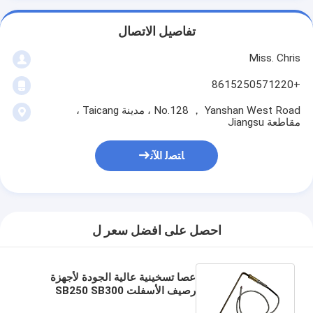
تفاصيل الاتصال
Miss. Chris
+8615250571220
No.128 ， Yanshan West Road ، مدينة Taicang ،
مقاطعة Jiangsu
ﺎﺘﺼﻟ ﺍﻶﻧ
احصل على افضل سعر ل
عصا تسخينية عالية الجودة لأجهزة
رصيف الأسفلت SB250 SB300
S600 0.5M PN 4608150105