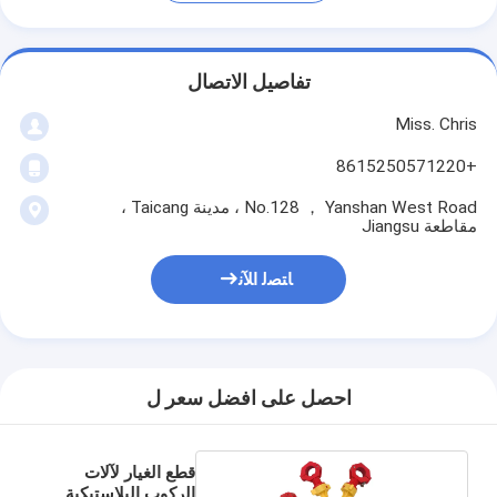
تفاصيل الاتصال
Miss. Chris
+8615250571220
No.128 ， Yanshan West Road ، مدينة Taicang ،
مقاطعة Jiangsu
ﺎﺘﺼﻟ ﺍﻶﻧ
احصل على افضل سعر ل
قطع الغيار لآلات
الركوب البلاستيكية