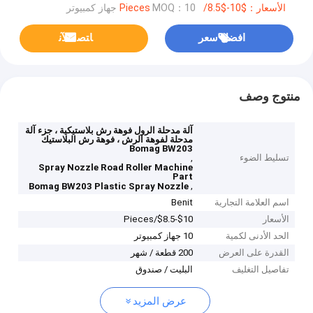
الأسعار：$10-$8.5/Pieces
MOQ：10 جهاز كمبيوتر
افضل سعر
ﺎﺘﺼﻟ ﺍﻶﻧ
منتوج وصف
آلة مدحلة الرول فوهة رش بلاستيكية ، جزء آلة
مدحلة لفوهة الرش ، فوهة رش البلاستيك
Bomag BW203
تسليط الضوء
,
Spray Nozzle Road Roller Machine
Part
,
Bomag BW203 Plastic Spray Nozzle
اسم العلامة التجارية
Benit
الأسعار
$10-$8.5/Pieces
الحد الأدنى لكمية
10 جهاز كمبيوتر
القدرة على العرض
200 قطعة / شهر
تفاصيل التغليف
البليت / صندوق
عرض المزيد