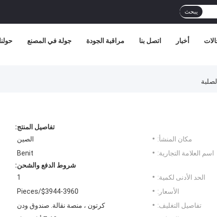
يبحث
الات
أخبار
اتصل بنا
مراقبة الجودة
جولة في المصنع
حولنا
لصلبة
تفاصيل المنتج:
مكان المنشأ:
الصين
اسم العلامة التجارية:
Benit
شروط الدفع والشحن:
الحد الأدنى لكمية:
1
الأسعار:
$3944-3960/Pieces
تفاصيل التغليف:
كرتون ، منصة نقالة. صندوق ودن