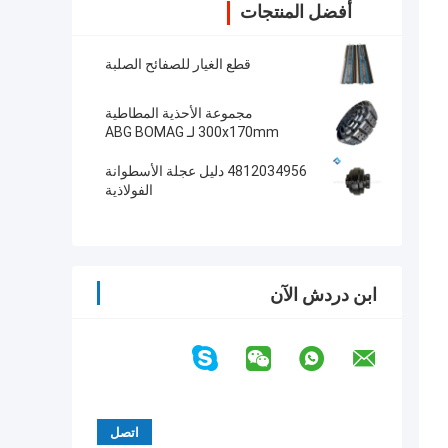
أفضل المنتجات
قطع الغيار للصفائح الصلبة
مجموعة الأحذية المطاطية
300x170mm لـ ABG BOMAG
Asphalt Pavers 14272215
4812034956 دليل عجلة الأسطوانة
الفولاذية
ابن دردش الآن