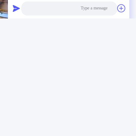
Photo
Video Call
Audio Call