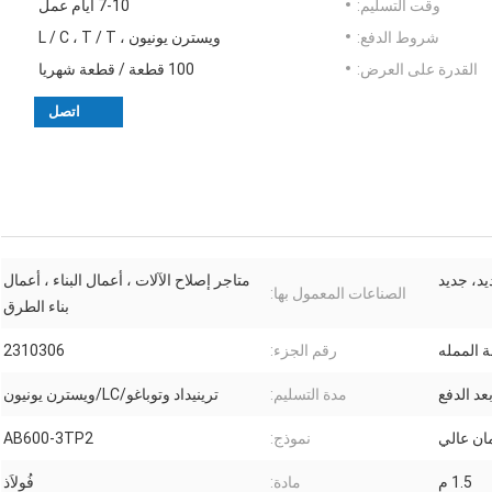
وقت التسليم:
7-10 أيام عمل
شروط الدفع:
ويسترن يونيون ، L / C ، T / T
القدرة على العرض:
100 قطعة / قطعة شهريا
اتصل
د، جديد
متاجر إصلاح الآلات ، أعمال البناء ، أعمال
الصناعات المعمول بها:
بناء الطرق
 الممله
رقم الجزء:
2310306
مدة التسليم:
ترينيداد وتوباغو/LC/ويسترن يونيون
ن عالي
نموذج:
AB600-3TP2
1.5 م
مادة:
فُولاَذ