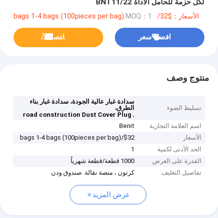
لكل حزمة للحامل الأداة BNT11/22
الأسعار：$32/bags 1-4 bags (100pieces per bag)
MOQ：1
افضل سعر
ﺎﺘﺼﻟ ﺍﻶﻧ
منتوج وصف
سدادة غبار عالية الجودة، سدادة غبار بناء
تسليط الضوء
الطرق،
,
road construction Dust Cover Plug
اسم العلامة التجارية
Benit
الأسعار
$32/bags 1-4 bags (100pieces per bag)
الحد الأدنى لكمية
1
القدرة على العرض
1000 قطعة/قطعة شهرياً
تفاصيل التغليف
كرتون ، منصة نقالة. صندوق ودن
عرض المزيد