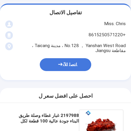
تفاصيل الاتصال
Miss. Chris
+8615250571220
No.128 ， Yanshan West Road ، مدينة Taicang ،
مقاطعة Jiangsu
ﺎﺘﺼﻟ ﺍﻶﻧ
احصل على افضل سعر ل
2197988 غبار غطاء وصلة طريق
البناء جودة عالية 100 قطعة لكل
حزمة للحامل الأداة BNT11/22