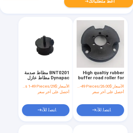
أعط متطلباتك
High qualtiy rubber
BNT0201 مطاط صدمة
buffer road roller for
Dynapac مطاط عازل
BOMAG BW80 BW120
صدمة توقف الطريق
الأسعار:
$26.00/Pieces 1-49 Pieces
الأسعار:
$29/Pieces 1-49 Pieces
أحصل على آخر سعر
أحصل على آخر سعر
ﺎﺘﺼﻟ ﺍﻶﻧ
ﺎﺘﺼﻟ ﺍﻶﻧ