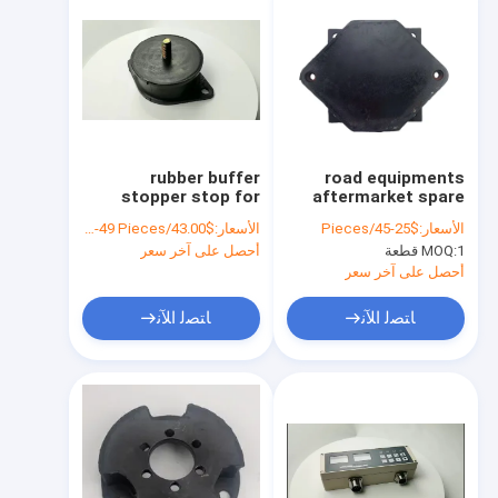
rubber buffer
road equipments
stopper stop for
aftermarket spare
vibrator
parts rubber shock
الأسعار:
$25-45/Pieces
الأسعار:
$43.00/Pieces 1-49 Pieces
absober pads
1 قطعة
MOQ:
أحصل على آخر سعر
أحصل على آخر سعر
ﺎﺘﺼﻟ ﺍﻶﻧ
ﺎﺘﺼﻟ ﺍﻶﻧ
الصفحة الرئيسية
المنتجات
حولنا