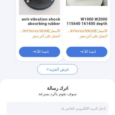
جولة في المصنع
مراقبة الجودة
anti-vibration shock
W1900 W2000
absorbing rubber
115640 161400 depth
اتصل بنا
damper anti vibration
milling sensor
الأسعار:
$900.00/Pieces 1-4 Pieces
الأسعار:
$30.00/Pieces 1-99 Pieces
rubber mount for
أحصل على آخر سعر
أحصل على آخر سعر
erpillar Dynapac
أخبار
roller parts IC0103
الحالات
ﺎﺘﺼﻟ ﺍﻶﻧ
ﺎﺘﺼﻟ ﺍﻶﻧ
عرض المزيد
قطع غيار رصف الأسفلت
قطع غيار ماكينات الطحن
اترك رسالة
سوف نقوم بالرد بسرعة
نظام التحكم في الرصف
جهاز استشعار رصف الأسفلت