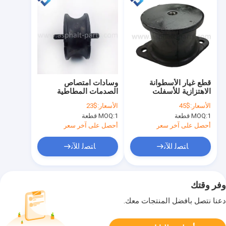
قطع غيار الأسطوانة
وسادات امتصاص
الاهتزازية للأسفلت
الصدمات المطاطية
وسادات امتصاص
Benit Black 06118312
الأسعار:
$45
الأسعار:
$23
الصدمات المطاطية
06118705 450104
1 قطعة
MOQ:
1 قطعة
MOQ:
4700391985
لمدحلة الطريق
BNT0302
أحصل على آخر سعر
أحصل على آخر سعر
ﺎﺘﺼﻟ ﺍﻶﻧ
ﺎﺘﺼﻟ ﺍﻶﻧ
وفر وقتك
دعنا نتصل بأفضل المنتجات معك.