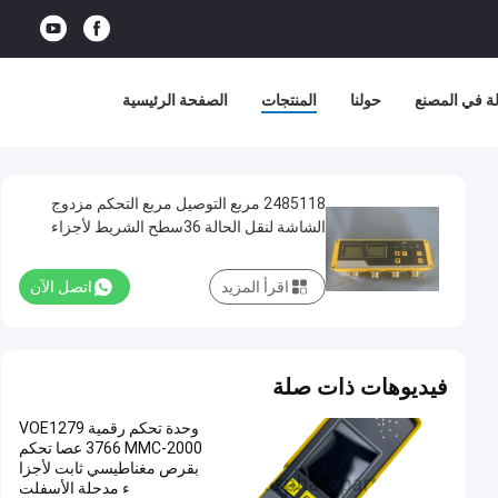
ة في المصنع
حولنا
المنتجات
الصفحة الرئيسية
2485118 مربع التوصيل مربع التحكم مزدوج
الشاشة لنقل الحالة 36سطح الشريط لأجزاء
احتياطية لأسفلت
اقرأ المزيد
اتصل الآن
فيديوهات ذات صلة
وحدة تحكم رقمية VOE1279
3766 MMC-2000 عصا تحكم
بقرص مغناطيسي ثابت لأجزا
ء مدحلة الأسفلت