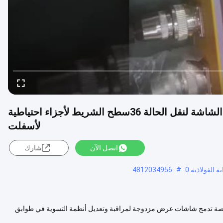
2485118 مربع التوصيل مربع التحكم مزدوج الشاشة لنقل الحالة 36سطح الشريط لأجزاء احتياطية
لأسفلت
اتصل الآن
شارك
 الفولاذية 0
#
4812034956
خصصة تدمج شاشات عرض مزدوجة لمراقبة وتعديل أنظمة التسوية في طوابق
.
عرض المزيد