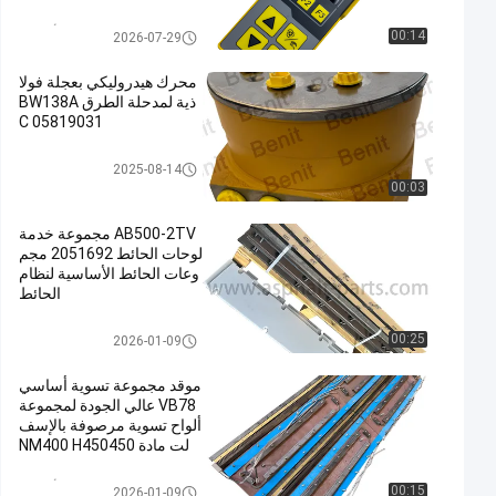
قطع غيار رصف الأسفلت
00:14
2026-07-29
محرك هيدروليكي بعجلة فولا
ذية لمدحلة الطرق BW138A
C 05819031
قطع الغيار للدراجات
2025-08-14
00:03
AB500-2TV مجموعة خدمة
لوحات الحائط 2051692 مجم
وعات الحائط الأساسية لنظام
الحائط
لوحات تسوية الرصف
00:25
2026-01-09
موقد مجموعة تسوية أساسي
VB78 عالي الجودة لمجموعة
ألواح تسوية مرصوفة بالإسف
لت مادة NM400 H450450
قطع غيار رصف الأسفلت
00:15
2026-01-09