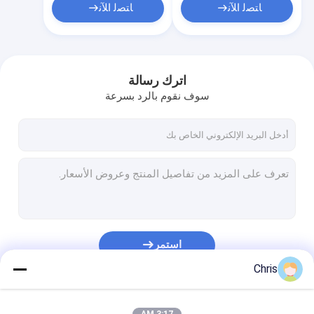
ﺎﺘﺼﻟ ﺍﻶﻧ
ﺎﺘﺼﻟ ﺍﻶﻧ
اترك رسالة
سوف نقوم بالرد بسرعة
استمر
Chris
فئاتنا