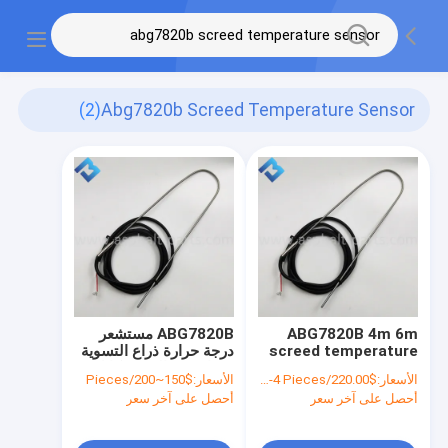
(2)
Abg7820b Screed Temperature Sensor
ABG7820B 4m 6m
ABG7820B مستشعر
screed temperature
درجة حرارة ذراع التسوية
sensor with cable for
حساسية عالية مع كابل 4
الأسعار:
$220.00/Pieces 1-4 Pieces
الأسعار:
$150~200/Pieces
asphalt pavers
م 6 م
أحصل على آخر سعر
أحصل على آخر سعر