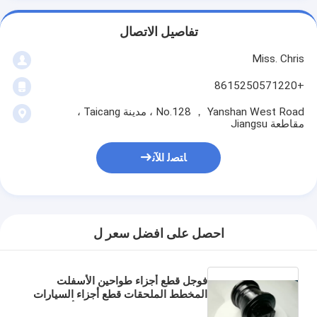
تفاصيل الاتصال
Miss. Chris
+8615250571220
No.128 ， Yanshan West Road ، مدينة Taicang ،
مقاطعة Jiangsu
ﺎﺘﺼﻟ ﺍﻶﻧ
احصل على افضل سعر ل
فوجل قطع أجزاء طواحين الأسفلت
المخطط الملحقات قطع أجزاء السيارات
4611340028 4611340029 أجزاء