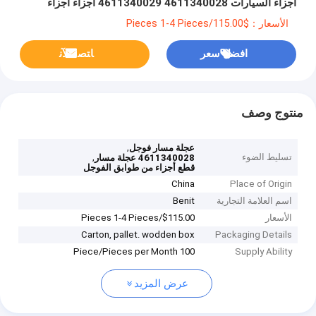
أجزاء السيارات 4611340028 4611340029 أجزاء أجزاء
السيارات 4611340029 أجزاء أجزاء السيارات 4611340028
الأسعار：$115.00/Pieces 1-4 Pieces
افضل سعر
ﺎﺘﺼﻟ ﺍﻶﻧ
منتوج وصف
,
عجلة مسار فوجل
تسليط الضوء
,
4611340028 عجلة مسار
قطع أجزاء من طوابق الفوجل
China
Place of Origin
اسم العلامة التجارية
Benit
الأسعار
$115.00/Pieces 1-4 Pieces
Carton, pallet. wodden box
Packaging Details
100 Piece/Pieces per Month
Supply Ability
عرض المزيد