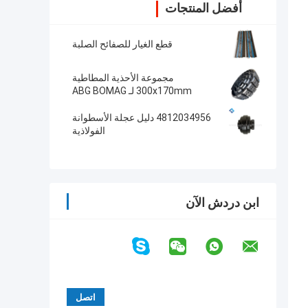
أفضل المنتجات
قطع الغيار للصفائح الصلبة
مجموعة الأحذية المطاطية
300x170mm لـ ABG BOMAG
Asphalt Pavers 14272215
4812034956 دليل عجلة الأسطوانة
الفولاذية
ابن دردش الآن