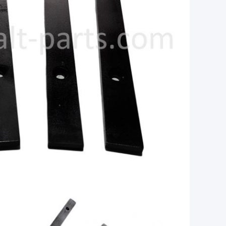
استبدال قطع الغيار يؤكد أهميتها في الحفاظ على كفاءة وإنتا
أسفلت Dynapac SD2530 بأدائه الاستثنائية ويمدد عمر خدمته.
باختصار ، فإن شريط مقاومة التآكل من الصلب هو عنصر حاسم ف
والبناء القوي يحمي نظام القماش من الكشط والضررمع الاستخ
الأسفلت، وتقليل وقت التوقف وتكاليف الصيانة.شريط المقاومة 