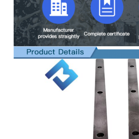
دال قطع الغيار من طواحين الأسفلت، تم تصميمه خصيصا لتحسين متانة
ب دوراً هاماً في حماية نظام القماش من الكشط والضرر.
ارتداء بمثابة حاجز قوي ضد القوى الهشاشة التي تواجه خلال عملية
 التوقف عن العمل لمكواة الطوب، مما يجعلها حل فعال من حيث التكلفة
نزاف توفر تعزيز وحماية للمناطق المعرضة للاستنزاف والتلف.من خلال
ل من التآكل ويمدد طول العمر العام لنظام القماش.
لي لنظام القماش.خصائصها المقاومة للارتداء تمنع التدهور المبكر
 للشريط الصلب المقاوم للاستنزاف، يعمل أداة الرصيف بأمان وكفاءة.
ط مقاومة التآكل من الصلب هو عنصر حاسم. إن بنيته القوية وخصائصها
ة والوقت المتوقفإن إدراج هذا المكون المتكرر يضمن الأداء المتسق
تعمال أمر ضروري لفعاليته.أو عدم المواءمة ضرورية لتحديد أي مشاكل
اومة الارتداء الفولاذي يضمن الحماية المستمرة ووظائف نظام