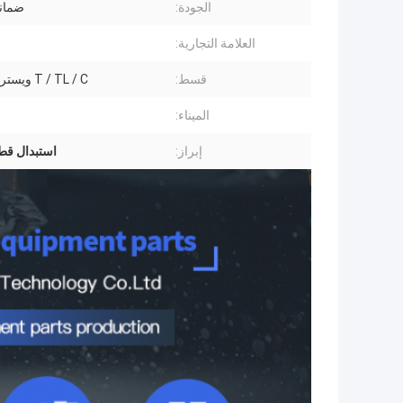
الجودة:
ضمانا
العلامة التجارية:
قسط:
T / TL / C ويسترن يونيون
الميناء:
إبراز:
استبدال قطع