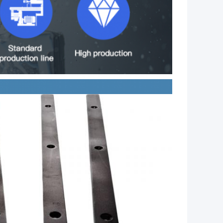
شريط المقاومة للاستعمال من الفولاذ هو عنصر حاسم في استب
وأداء نظام القماش.المعروفة بخصائصها المقاومة للارتداء، يلع
مصنوع من مواد الصلب عالية الجودة، والعصا الصلب المقاومة لل
الرصيف.يضمن استخدامه المتكرر مدة حياة أطول وقتاً أقل من
للصيانة.
يتم تثبيتها داخل نظام القماش ، والعصا الصلب المقاومة للاست
مقاومة الاحتكاك المستمر والاتصال مع السطح المعبأ، فإنه يقل
شريط مقاومة التآكل من الصلب أمر ضروري للحفاظ على أداء مثا
وتضمن تسوية ثابتة ودقيقة لمادة الأسفلتمع الاستخدام المتكرر
أثناء استبدال قطع الغيار في أجزاء طابور الأسفلت ، فإن شري
المقاومة للتآكل تقلل من تواتر الاستبدال ،تقليل تكاليف الصيان
والموثوق به لنظام القماش.
التثبيت السليم والتفتيش المنتظم للشريط الصلب المقاوم للاس
على وجه السرعةاستبدال في الوقت المناسب أو تعديل شريط مق
القماش.