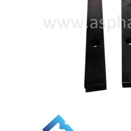
تم تصميم شريط الفولاذ المقاوم للاستنزاف خصيصًا لمصفحي الأسفلت ، بما في ذلك نموذج Dynapac SD2530.استخدامها المتكرر في
جية الآلةمن خلال دمج شريط المقاومة للاستعمال من الصلب، يحتفظ صانع
ي استبدال قطع الغيار لمهبط الأسفلت.خصائصها المقاومة للارتداء
دام المتكرر، فإنه يضمن طول العمر والموثوقية من صانع الطوب
للاستعمال الفولاذي هو عنصر أساسي للحفاظ على كفاءة وإنتاجية الآلة.