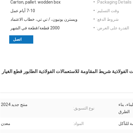
Carton, pallet. wodden box
Packaging Details:
وقت التسليم:
7-10 أيام عمل
شروط الدفع:
ويسترن يونيون، / تي تي، خطاب الاعتماد
القدرة على العرض:
2000 قطعة/قطعة في الشهر
اتصل
لاستعمالات الفولاذية شريط المقاومة للاستعمالات الفولاذية الطابور قطع الغيار
اء، بناء
منتج جديد 2024
نوع التسويق:
الطرق
 للتآكل
المواد:
معدن