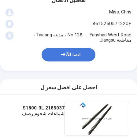
تفاصيل الاتصال
Miss. Chris
+8615250571220
No.128 ， Yanshan West Road ، مدينة Taicang ،
مقاطعة Jiangsu
ﺎﺘﺼﻟ ﺍﻶﻧ
احصل على افضل سعر ل
S1800-3L 2185037
شماعات شحوم رصف
مثقوبة