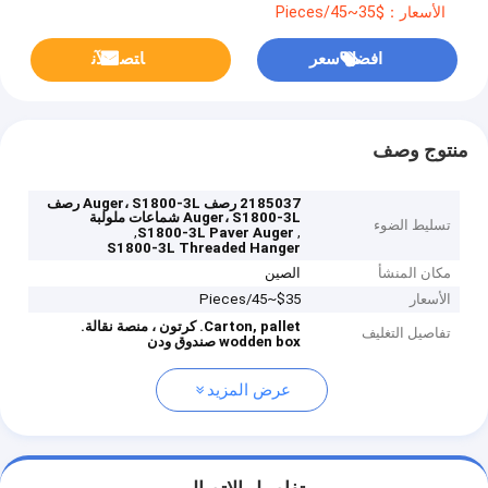
الأسعار：$35~45/Pieces
افضل سعر
ﺎﺘﺼﻟ ﺍﻶﻧ
منتوج وصف
2185037 رصف Auger، S1800-3L رصف
Auger، S1800-3L شماعات ملولبة
تسليط الضوء
,
,
S1800-3L Paver Auger
S1800-3L Threaded Hanger
مكان المنشأ
الصين
الأسعار
$35~45/Pieces
Carton, pallet.
كرتون ، منصة نقالة.
تفاصيل التغليف
wodden box
صندوق ودن
عرض المزيد