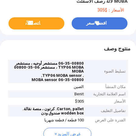
MOBA لآلة رصف الأسفلت
الأسعار：$305
افضل سعر
ﺎﺘﺼﻟ ﺍﻶﻧ
منتوج وصف
06-35-00800 مستشعر أوجيه ، مستشعر
TYP06 MOBA ، مستشعر 06-35-00800
تسليط الضوء
MOBA
,
,
TYP06 MOBA sensor
06-35-00800 MOBA sensor
مكان المنشأ
الصين
اسم العلامة التجارية
Benit
الأسعار
$305
Carton, pallet.
كرتون ، منصة نقالة.
تفاصيل التغليف
wodden box
صندوق ودن
القدرة على العرض
100 قطعة / قطعة شهريا
عرض المزيد