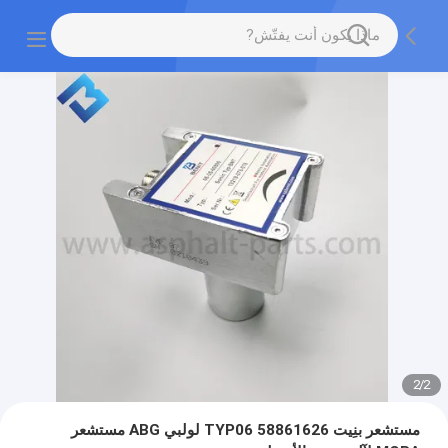
2
/
2
مستشعر بنِيت 58861626 TYP06 لولبي ABG مستشعر