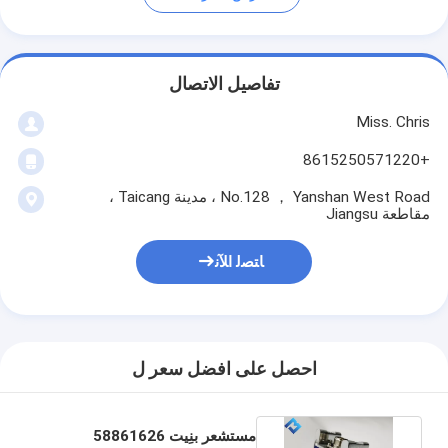
تفاصيل الاتصال
Miss. Chris
+8615250571220
No.128 ， Yanshan West Road ، مدينة Taicang ،
مقاطعة Jiangsu
ﺎﺘﺼﻟ ﺍﻶﻧ
احصل على افضل سعر ل
مستشعر بنِيت 58861626