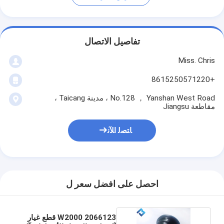
تفاصيل الاتصال
Miss. Chris
+8615250571220
No.128 ， Yanshan West Road ، مدينة Taicang ،
مقاطعة Jiangsu
ﺎﺘﺼﻟ ﺍﻶﻧ
احصل على افضل سعر ل
2066123 W2000 قطع غيار